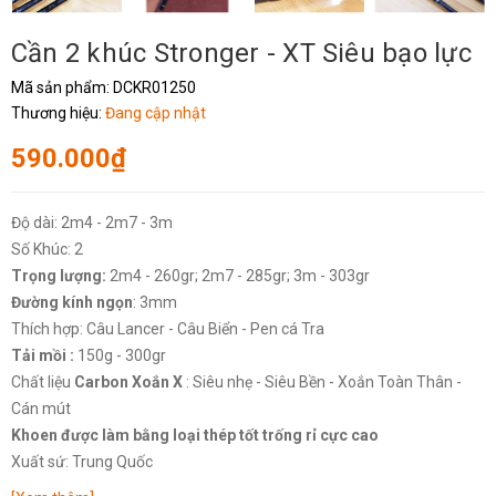
Cần 2 khúc Stronger - XT Siêu bạo lực
Mã sản phẩm:
DCKR01250
Thương hiệu:
Đang cập nhật
590.000₫
Độ dài: 2m4 - 2m7 - 3m
Số Khúc: 2
Trọng lượng:
2m4 - 260gr; 2m7 - 285gr; 3m - 303gr
Đường kính ngọn
: 3mm
Thích hợp: Câu Lancer - Câu Biển - Pen cá Tra
Tải mồi :
150g - 300gr
Chất liệu
Carbon Xoắn X
: Siêu nhẹ - Siêu Bền - Xoắn Toàn Thân -
Cán mút
Khoen được làm bằng loại thép tốt trống rỉ cực cao
Xuất sứ: Trung Quốc