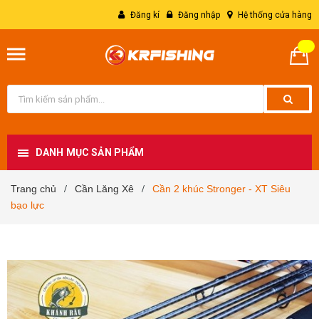
Đăng kí
Đăng nhập
Hệ thống cửa hàng
DANH MỤC SẢN PHẨM
Trang chủ
Cần Lăng Xê
Cần 2 khúc Stronger - XT Siêu
/
/
bạo lực