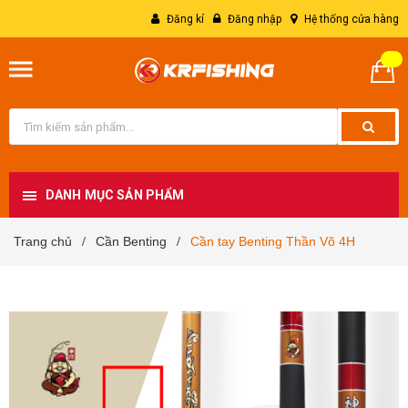
Đăng kí
Đăng nhập
Hệ thống cửa hàng
DANH MỤC SẢN PHẨM
Trang chủ
Cần Benting
Cần tay Benting Thần Võ 4H
/
/