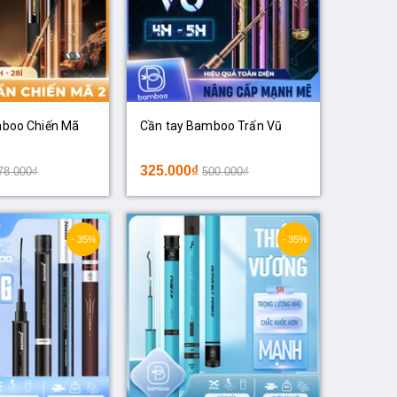
mboo Chiến Mã
Cần tay Bamboo Trấn Vũ
325.000₫
78.000₫
500.000₫
- 35%
- 35%