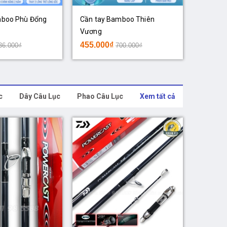
mboo Phù Đổng
Cần tay Bamboo Thiên
Vương
455.000₫
36.000₫
700.000₫
c
Dây Câu Lục
Phao Câu Lục
Xem tất cả