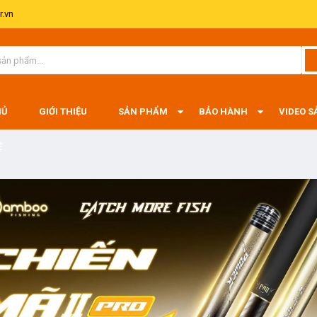
.vn
HỦ
GIỚI THIỆU
SẢN PHẨM
BẢO HÀNH
VIDEO 
Ệ