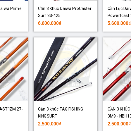
Daiwa Prime
Cần 3 Khúc Daiwa ProCaster
Cần Lục Dai
Surf 33-425
Powertcast 
6.600.000₫
5.600.000₫
AST'IZM 27-
Cần 3 khúc TAG FISHING
CẦN 3 KHÚC 
KINGSURF
3M9 - NBH1
2.500.000₫
2.500.000₫