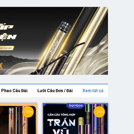
Phao Câu Đài
Lưỡi Câu Đơn / Đài
Xem tất cả
- 35%
- 35%