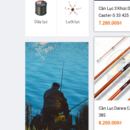
Cần Lục 3 Khúc 
Caster-S 33 425
Dây lục
Lưỡi lục
7.280.000₫
Cần Lục Daiwa C
385
8.200.000₫