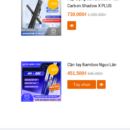
- 29%
Carbon Shadow X PLUS
730.000₫
1.030.000₫
II
Cần tay Bamboo Ngọc Lân
- 30%
451.500₫
645.000₫
Tùy chọn