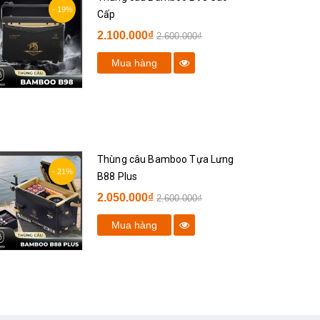
- 19%
Cấp
2.100.000₫
2.600.000₫
Mua hàng
Thùng câu Bamboo Tựa Lưng
- 21%
B88 Plus
2.050.000₫
2.600.000₫
Mua hàng