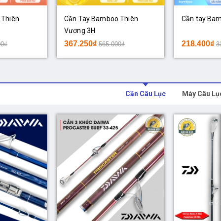
 Thiên
Cần Tay Bamboo Thiên
Cần tay Ba
Vương 3H
367.250₫
218.400₫
00₫
565.000₫
3
Cần Câu Lục
Máy Câu Lụ