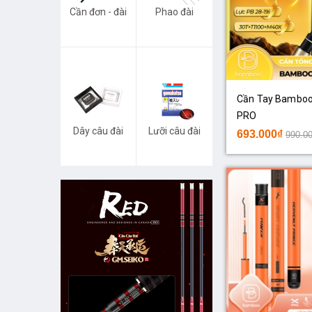
Cần đơn - đài
Phao đài
Cần Tay Bamboo 
PRO
Dây câu đài
Lưỡi câu đài
693.000₫
990.0