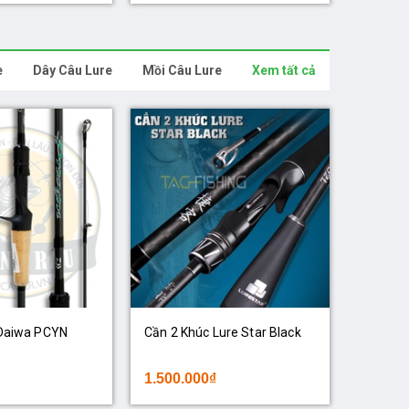
e
Dây Câu Lure
Mồi Câu Lure
Xem tất cả
 Daiwa PCYN
Cần 2 Khúc Lure Star Black
1.500.000₫