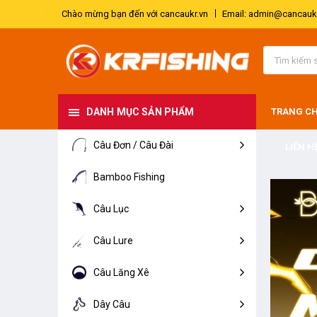
Chào mừng bạn đến với cancaukr.vn
Email: admin@cancaukr
DANH MỤC SẢN PHẨM
TRANG C
Câu Đơn / Câu Đài
LIÊN H
Bamboo Fishing
Câu Lục
Câu Lure
Câu Lăng Xê
Dây Câu