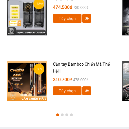
- 35%
474.500₫
730.000₫
Tùy chọn
Cần tay Bamboo Chiến Mã Thế
- 35%
Hệ II
310.700₫
478.000₫
Tùy chọn