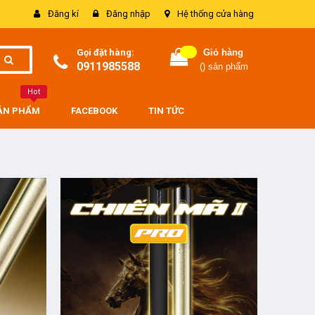
Đăng kí
Đăng nhập
Hệ thống cửa hàng
Gọi đặt hàng:
Giỏ hàng
0911985588
(
) sản phẩm
Hot
SẢN PHẨM
FACEBOOK
TIN TỨC