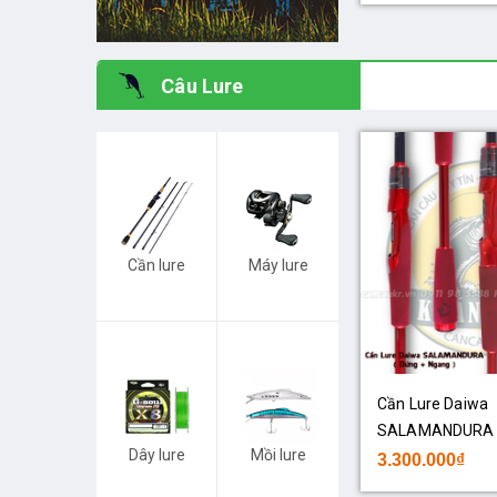
Câu Lure
Cần lure
Máy lure
Cần Lure Daiwa
SALAMANDURA
Dây lure
Mồi lure
3.300.000₫