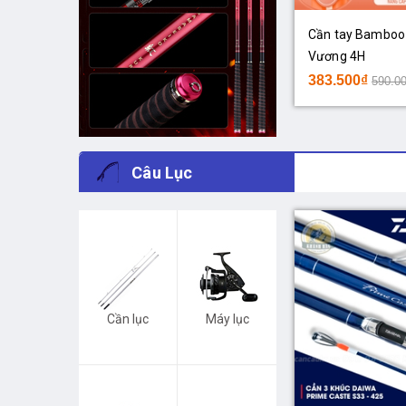
Cần tay Bamboo
Vương 4H
383.500₫
590.0
Câu Lục
Cần lục
Máy lục