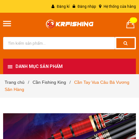
Đăng kí
Đăng nhập
Hệ thống cửa hàng
DANH MỤC SẢN PHẨM
Trang chủ
Cần Fishing King
Cần Tay Vua Câu Bá Vương
/
/
Săn Hàng