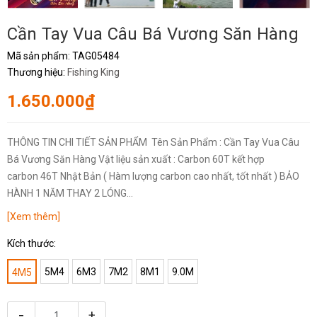
Cần Tay Vua Câu Bá Vương Săn Hàng
Mã sản phẩm:
TAG05484
Thương hiệu:
Fishing King
1.650.000₫
THÔNG TIN CHI TIẾT SẢN PHẨM Tên Sản Phẩm : Cần Tay Vua Câu
Bá Vương Săn Hàng Vật liệu sản xuất : Carbon 60T kết hợp
carbon 46T Nhật Bản ( Hàm lượng carbon cao nhất, tốt nhất ) BẢO
HÀNH 1 NĂM THAY 2 LÓNG...
[Xem thêm]
Kích thước:
5M4
6M3
7M2
8M1
9.0M
4M5
-
+