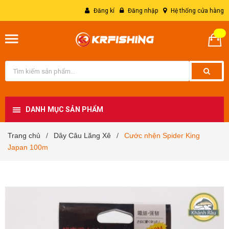
Đăng kí
Đăng nhập
Hệ thống cửa hàng
DANH MỤC SẢN PHẨM
Trang chủ
Dây Câu Lăng Xê
Cước nhện Spider King
/
/
Japan 100m