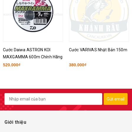
Cước Daiwa ASTRON KOI
Cước VARIVAS Nhật Bản 150m
MAXGAMMA 600m Chính Hãng
- 7.0
520.000₫
380.000₫
Gửi email
Giới thiệu