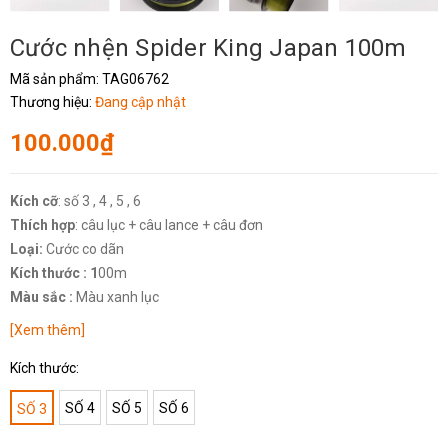
Cước nhện Spider King Japan 100m
Mã sản phẩm:
TAG06762
Thương hiệu:
Đang cập nhật
100.000₫
Kích cỡ
: số 3 , 4 , 5 , 6
Thích hợp
: câu lục + câu lance + câu đơn
Loại:
Cước co dãn
Kích thước : 1
00m
Màu sắc :
Màu xanh lục
[Xem thêm]
Kích thước:
SỐ 4
SỐ 5
SỐ 6
SỐ 3