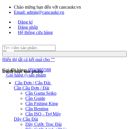
Chào mừng bạn đến với cancaukr.vn
Email: admin@cancaukr.vn
Đăng kí
Đăng nhập
Hệ thống cửa hàng
Danh mục sản phẩm
Hiển thị tất cả kết quả cho "
"
Gọi đặt hàng:
0911985588
Câu Đơn / Câu Đài
Giỏ hàng
(
) sản phẩm
Cần Câu Đơn / Đài
Cần Gama Seiko
Cần Guide
Cần Fishing King
Cần Benting
Cần ISO - Trợ Máy
Dây Câu Đài
Dây Cước Trục Đài