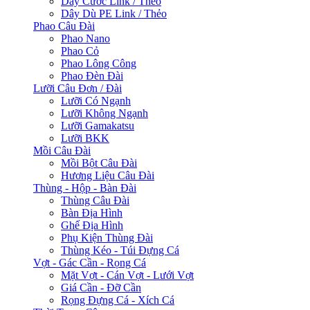
Dây Cước Link / Thẻo
Dây Dù PE Link / Thẻo
Phao Câu Đài
Phao Nano
Phao Cỏ
Phao Lông Công
Phao Đèn Đài
Lưỡi Câu Đơn / Đài
Lưỡi Có Ngạnh
Lưỡi Không Ngạnh
Lưỡi Gamakatsu
Lưỡi BKK
Mồi Câu Đài
Mồi Bột Câu Đài
Hương Liệu Câu Đài
Thùng - Hộp - Bàn Đài
Thùng Câu Đài
Bàn Địa Hình
Ghế Địa Hình
Phụ Kiện Thùng Đài
Thùng Kéo - Túi Đựng Cá
Vợt - Gác Cần - Rọng Cá
Mặt Vợt - Cán Vợt - Lưới Vợt
Giá Cần - Đỡ Cần
Rọng Đựng Cá - Xích Cá