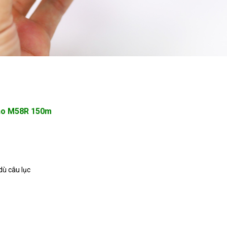
ano M58R 150m
 dù câu lục