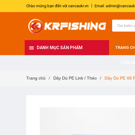
Chào mừng bạn đến với cancaukr.vn
Email: admin@cancaukr
DANH MỤC SẢN PHẨM
TRANG C
LIÊN H
Trang chủ
Dây Dù PE Link / Thẻo
Dây Dù PE X8 P
/
/