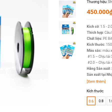
Thương hiệu:
Sh
450.000
Kích cỡ
: 1.5 - 2.
Thích hợp
: Câu
Chất liệu:
PE Bit
Kích thước:
15
Màu sắc:
màu x
#1.5 – Chịu tải 
#2.0 – Chịu tải 
Hãng Sản xuất :
Sản xuất tại Nh
[Xem thêm]
Kích thước:
0.8
1.
0.6