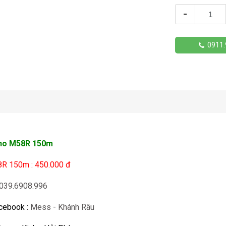
-
0911.
ano M58R 150m
58R 150m : 450.000 đ
039.6908.996
acebook :
Mess - Khánh Râu