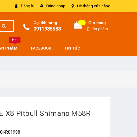
Đăng kí
Đăng nhập
Hệ thống cửa hàng
Gọi đặt hàng:
Giỏ hàng
0911985588
(
) sản phẩm
Hot
SẢN PHẨM
FACEBOOK
TIN TỨC
E X8 Pitbull Shimano M58R
CKR01998