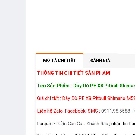
MÔ TẢ CHI TIẾT
ĐÁNH GIÁ
THÔNG TIN CHI TIẾT SẢN PHẨM
Tên Sản Phẩm : Dây Dù PE X8 Pitbull Shim
Giá chi tiết : Dây Dù PE X8 Pitbull Shimano M
Liên hệ Zalo, Facebook, SMS :
0911.98.5588
-
Fanpage :
Cần Câu Cá - Khánh Râu
; nhắn tin F