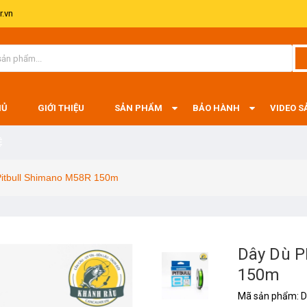
.vn
HỦ
GIỚI THIỆU
SẢN PHẨM
BẢO HÀNH
VIDEO 
Ệ
itbull Shimano M58R 150m
Dây Dù P
150m
Mã sản phẩm:
D