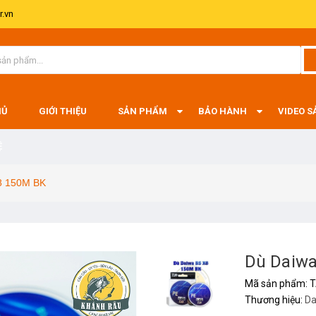
.vn
HỦ
GIỚI THIỆU
SẢN PHẨM
BẢO HÀNH
VIDEO 
Ệ
8 150M BK
Dù Daiwa
Mã sản phẩm:
T
Thương hiệu:
Da