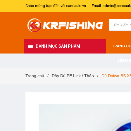
Chào mừng bạn đến với cancaukr.vn
Email: admin@cancaukr
DANH MỤC SẢN PHẨM
TRANG C
LIÊN H
Trang chủ
Dây Dù PE Link / Thẻo
Dù Daiwa BS X
/
/