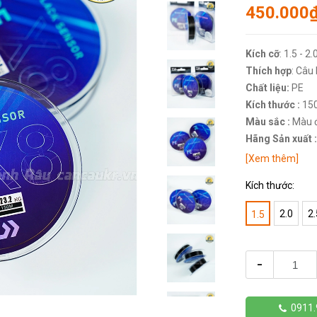
450.000
Kích cỡ
: 1.5 - 2.
Thích hợp
: Câu
Chất liệu:
PE
Kích thước :
15
Màu sắc :
Màu 
Hãng Sản xuất :
[Xem thêm]
Kích thước:
2.0
2.
1.5
-
0911.