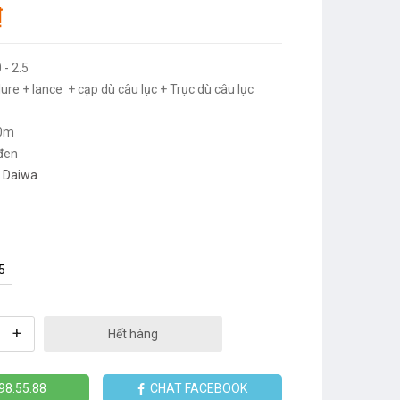
₫
0 - 2.5
 lure + lance + cạp dù câu lục + Trục dù câu lục
0m
đen
Daiwa
5
+
Hết hàng
98.55.88
CHAT FACEBOOK