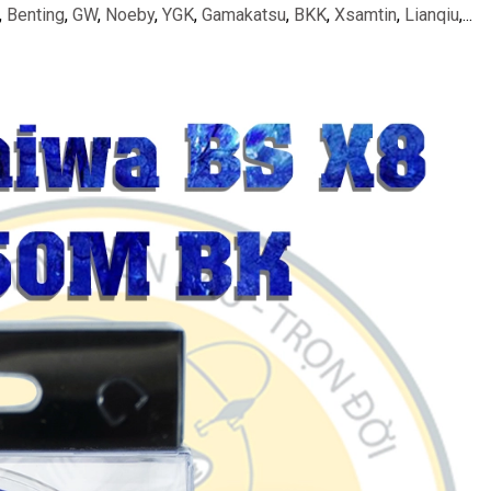
,
Benting
,
GW
,
Noeby
,
YGK
,
Gamakatsu
,
BKK
,
Xsamtin
,
Lianqiu
,...