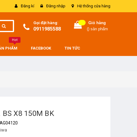
Đăng kí
Đăng nhập
Hệ thống cửa hàng
Gọi đặt hàng:
Giỏ hàng
0911985588
(
) sản phẩm
Hot
SẢN PHẨM
FACEBOOK
TIN TỨC
 BS X8 150M BK
AG04120
iwa