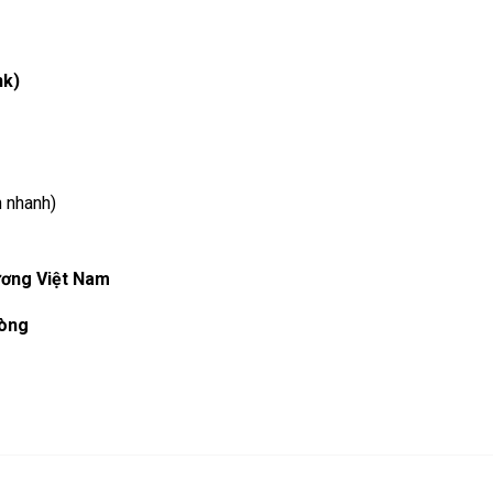
nk)
 nhanh)
ương Việt Nam
hòng