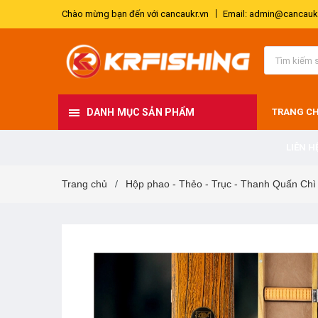
Chào mừng bạn đến với cancaukr.vn
Email: admin@cancaukr
DANH MỤC SẢN PHẨM
TRANG C
LIÊN H
Trang chủ
Hộp phao - Thẻo - Trục - Thanh Quấn Chì
/