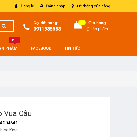
Đăng kí
Đăng nhập
Hệ thống cửa hàng
Gọi đặt hàng:
Giỏ hàng
0911985588
(
) sản phẩm
Hot
SẢN PHẨM
FACEBOOK
TIN TỨC
o Vua Câu
AG04641
shing King