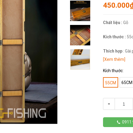
450.000
Chất liệu :
Gỗ
Kích thước :
55c
Thích hợp
: Gài
[Xem thêm]
Kích thước:
65CM
55CM
-
0911.