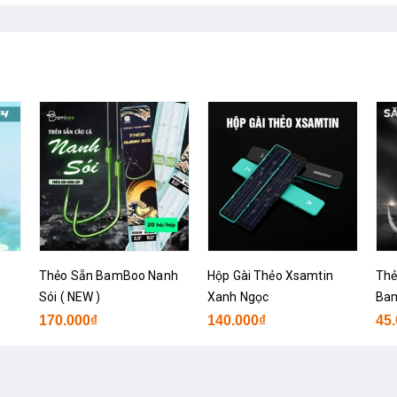
Thẻo Sẵn BamBoo Nanh
Hộp Gài Thẻo Xsamtin
Thẻ
Sói ( NEW )
Xanh Ngọc
Ba
170.000₫
140.000₫
45