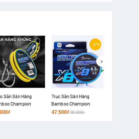
- 47%
o Sẵn Săn Hàng
Trục Sẵn Săn Hàng
Trục sẵn Bamb
mboo Champion
Bamboo Champion
.000₫
47.500₫
18.400₫
90.000₫
30.0