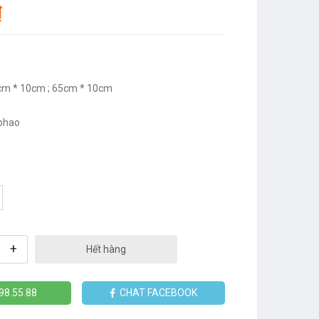
₫
m * 10cm ; 65cm * 10cm
 phao
+
Hết hàng
98.55.88
CHAT FACEBOOK