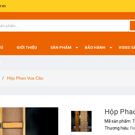
.vn
HỦ
GIỚI THIỆU
SẢN PHẨM
BẢO HÀNH
VIDEO 
Ệ
Hộp Phao Vua Câu
/
Hộp Pha
Mã sản phẩm:
T
Thương hiệu:
Fi