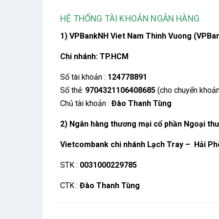
HỆ THỐNG TÀI KHOẢN NGÂN HÀNG
1) VPBankNH Viet Nam Thinh Vuong (VPBa
Chi nhánh: TP.HCM
Số tài khoản :
124778891
Số thẻ:
9704321106408685
(cho chuyển khoản
Chủ tài khoản :
Đào Thanh Tùng
2)
Ngân hàng thương mại cổ phần Ngoại th
Vietcombank chi nhánh Lạch Tray – Hải P
STK :
0031000229785
CTK :
Đào Thanh Tùng