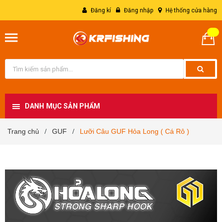
Đăng kí
Đăng nhập
Hệ thống cửa hàng
DANH MỤC SẢN PHẨM
Trang chủ
GUF
Lưỡi Câu GUF Hỏa Long ( Cá Rô )
/
/