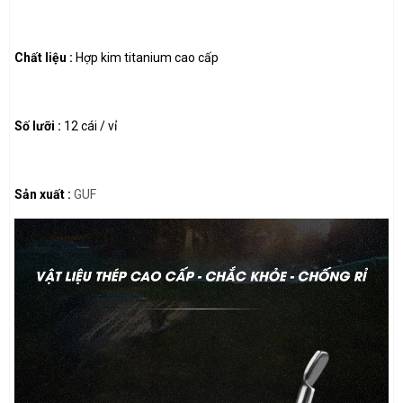
Chất liệu :
Hợp kim titanium cao cấp
Số lưỡi :
12 cái / vỉ
Sản xuất :
G
UF