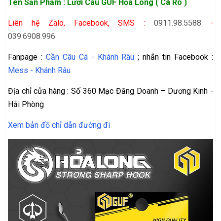
Tên Sản Phẩm : Lưỡi Câu GUF Hỏa Long ( Cá Rô )
Liên hệ Zalo, Facebook, SMS :
0911.98.5588
-
039.6908.996
Fanpage :
Cần Câu Cá - Khánh Râu
; nhắn tin Facebook :
Mess - Khánh Râu
Địa chỉ cửa hàng : Số 360 Mạc Đăng Doanh – Dương Kinh -
Hải Phòng
Xem bản đồ chỉ dẫn đường đi