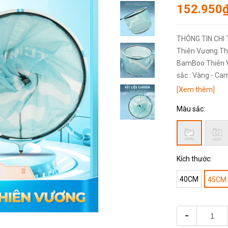
152.950
THÔNG TIN CHI 
Thiên Vương Thông tin sản phẩm Tên sản phẩm : Mặt Vợt
BamBoo Thiên V
sắc : Vàng - Ca
[Xem thêm]
Màu sắc:
Kích thước:
40CM
45CM
-