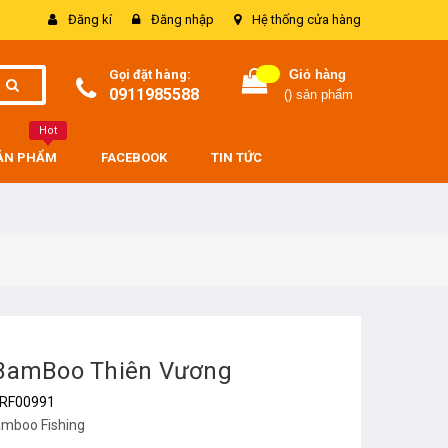
Đăng kí
Đăng nhập
Hệ thống cửa hàng
Gọi đặt hàng:
Giỏ hàng
0911985588
(
) sản phẩm
Hot
SẢN PHẨM
FACEBOOK
TIN TỨC
 BamBoo Thiên Vương
RF00991
mboo Fishing