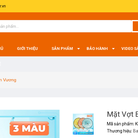
.vn
HỦ
GIỚI THIỆU
SẢN PHẨM
BẢO HÀNH
VIDEO 
Ệ
ên Vương
Mặt Vợt
Mã sản phẩm:
K
Thương hiệu:
Ba