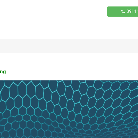
0911.
ơng