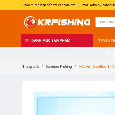
Chào mừng bạn đến với cancaukr.vn
Email: admin@cancaukr
DANH MỤC SẢN PHẨM
TRANG C
LIÊN H
Trang chủ
Bamboo Fishing
Mặt Vợt BamBoo Thi
/
/