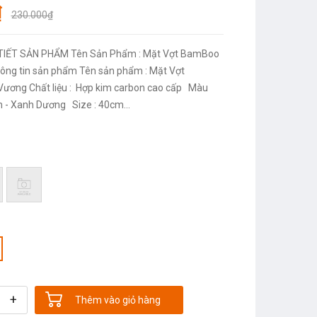
₫
230.000₫
TIẾT SẢN PHẨM Tên Sản Phẩm : Mặt Vợt BamBoo
ương Chất liệu : Hợp kim carbon cao cấp Màu
m - Xanh Dương Size : 40cm...
+
Thêm vào giỏ hàng