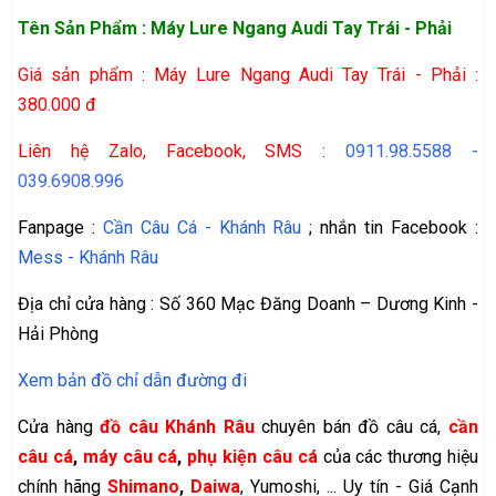
Tên Sản Phẩm : Máy Lure Ngang Audi
Tay Trái - Phải
Giá sản phẩm : Máy Lure Ngang Audi
Tay Trái - Phải :
380.000 đ
Liên hệ Zalo, Facebook, SMS :
0911.98.5588
-
039.6908.996
Fanpage :
Cần Câu Cá - Khánh Râu
; nhắn tin Facebook :
Mess - Khánh Râu
Địa chỉ cửa hàng : Số 360 Mạc Đăng Doanh – Dương Kinh -
Hải Phòng
Xem bản đồ chỉ dẫn đường đi
Cửa hàng
đồ câu Khánh Râu
chuyên bán đồ câu cá,
cần
câu cá
,
máy câu cá
,
phụ kiện câu cá
của các thương hiệu
chính hãng
Shimano
,
Daiwa
, Yumoshi, ... Uy tín - Giá Cạnh