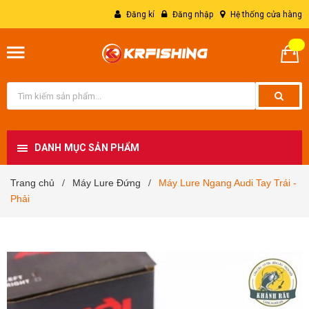
Đăng kí
Đăng nhập
Hệ thống cửa hàng
DANH MỤC SẢN PHẨM
Trang chủ
Máy Lure Đứng
Máy Lure Ngang Audi Tay Trái -
/
/
Phải