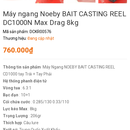
Máy ngang Noeby BAIT CASTING REEL
DC1000N Max Drag 8kg
Mã sản phẩm:
DCKR00576
Thương hiệu:
Đang cập nhật
760.000₫
Thông tin sản phẩm
Máy Ngang NOEBY BAIT CASTING REEL
CD1000 tay Trái + Tay Phải
Hệ thống phanh điện tử
Vòng tua
: 6.3:1
Bạc đạn
: 10+1
Cối chứa cước
: 0.285/130 0.33/110
Lực kéo Max
: 8kg
Trọng Lượng
: 206gr
Thích hợp
: Câu lure
Xuất sứ
: Trung Quốc Xuất Khẩu