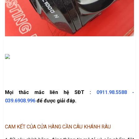
Mọi thắc mắc liên hệ SĐT :
0911.98.5588
-
039.6908.996
để được giải đáp.
CAM KẾT CỦA CỬA HÀNG CẦN CÂU KHÁNH RÂU