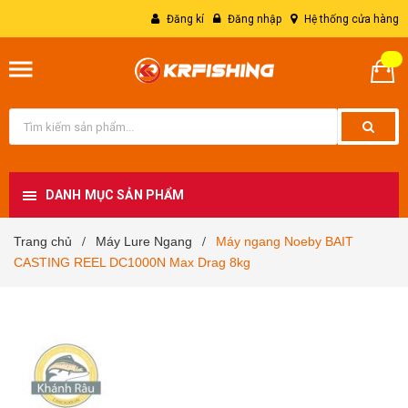
Đăng kí
Đăng nhập
Hệ thống cửa hàng
DANH MỤC SẢN PHẨM
Trang chủ
Máy Lure Ngang
Máy ngang Noeby BAIT
/
/
CASTING REEL DC1000N Max Drag 8kg