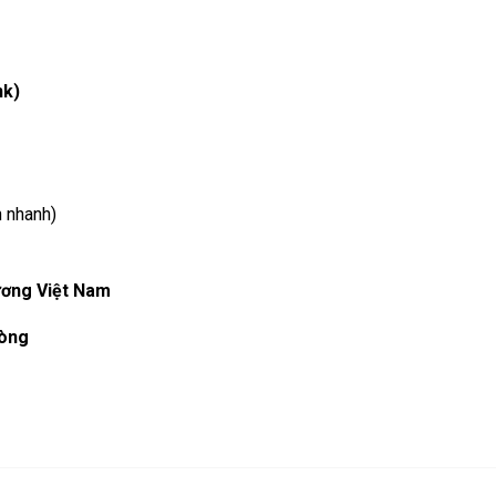
nk)
 nhanh)
ương Việt Nam
hòng