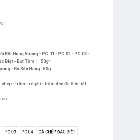
Đài
i Bột Hùng Vương - PC.01 - PC.02 - PC.03 -
c Biệt - Bột Tôm : 150
gr
ương - Bả Săn Hàng : 50g
chép - trắm - rô phi - trắm đen đa thời tiết
Nam
PC.03
PC.04
CÁ CHÉP ĐẶC BIỆT