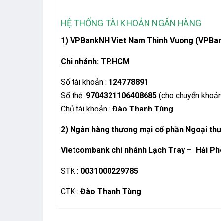
HỆ THỐNG TÀI KHOẢN NGÂN HÀNG
1) VPBankNH Viet Nam Thinh Vuong (VPBa
Chi nhánh: TP.HCM
Số tài khoản :
124778891
Số thẻ:
9704321106408685
(cho chuyển khoản
Chủ tài khoản :
Đào Thanh Tùng
2)
Ngân hàng thương mại cổ phần Ngoại th
Vietcombank chi nhánh Lạch Tray – Hải P
STK :
0031000229785
CTK :
Đào Thanh Tùng