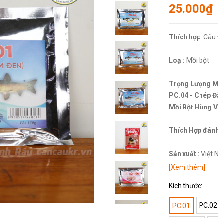
25.000₫
Thích hợp
: Câu 
Loại:
Mồi bột
Trọng Lượng Mồ
PC.04 - Chép Đặ
Mồi Bột Hùng V
Thích Hợp đánh 
Sản xuất :
Việt 
[Xem thêm]
Kích thước:
PC.02
PC.01