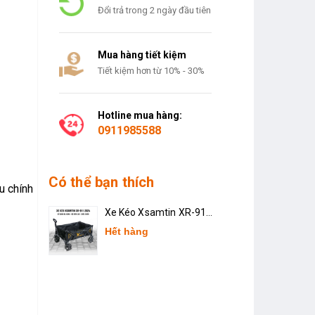
Đổi trả trong 2 ngày đầu tiên
Mua hàng tiết kiệm
Tiết kiệm hơn từ 10% - 30%
Hotline mua hàng:
0911985588
Có thể bạn thích
u chính
Xe Kéo Xsamtin XR-911
2024
Hết hàng