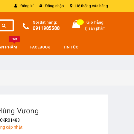
Đăng kí
Đăng nhập
Hệ thống cửa hàng
Gọi đặt hàng:
Giỏ hàng
0911985588
(
) sản phẩm
Hot
SẢN PHẨM
FACEBOOK
TIN TỨC
 Hùng Vương
CKR01483
ng cập nhật