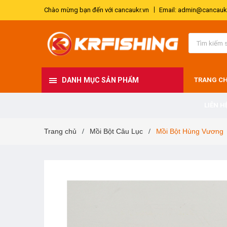
Chào mừng bạn đến với cancaukr.vn
Email: admin@cancaukr
DANH MỤC SẢN PHẨM
TRANG C
LIÊN H
Trang chủ
Mồi Bột Câu Lục
Mồi Bột Hùng Vương
/
/