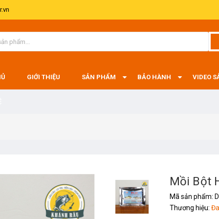
.vn
HỦ
GIỚI THIỆU
SẢN PHẨM
BẢO HÀNH
VIDEO 
Ệ
Mồi Bột
Mã sản phẩm:
D
Thương hiệu:
Đa