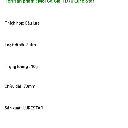
Tên sản phẩm : Mồi Cá Giả TD70 Lure Star
Thích hợp
: Câu lure
Loại:
đi sâu 3-4m
Trọng lượng : 10
gr
Chiều dài : 70mm
Sản xuất :
LURESTAR