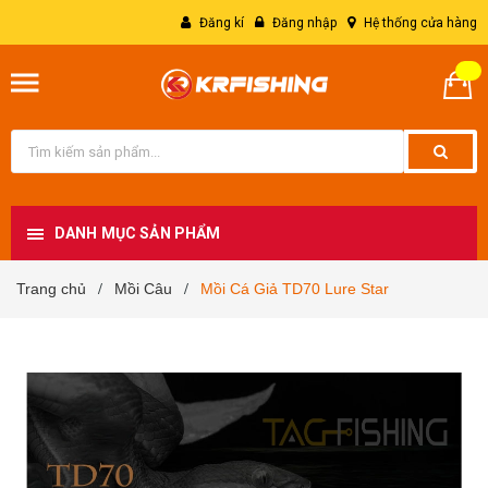
Đăng kí
Đăng nhập
Hệ thống cửa hàng
DANH MỤC SẢN PHẨM
Trang chủ
Mồi Câu
Mồi Cá Giả TD70 Lure Star
/
/