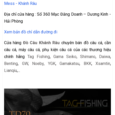
Mess - Khánh Râu
Địa chỉ cửa hàng : Số 360 Mạc Đăng Doanh – Dương Kinh -
Hải Phòng
Xem bản đồ chỉ dẫn đường đi
Cửa hàng
Đồ Câu Khánh Râu
chuyên bán đồ câu cá, cần
câu cá, máy câu cá, phụ kiện câu cá của các thương hiệu
chính hãng
Tag Fishing
,
Gama Seiko
,
Shimano
,
Daiwa
,
Benting
,
GW
,
Noeby
,
YGK
,
Gamakatsu
,
BKK
,
Xsamtin
,
Lianqiu
,...