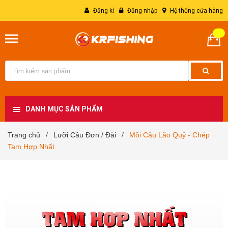
Đăng kí
Đăng nhập
Hệ thống cửa hàng
DANH MỤC SẢN PHẨM
Trang chủ
Lưỡi Câu Đơn / Đài
Mồi Câu Lão Quỷ - Chép
/
/
Tam Hợp Nhất