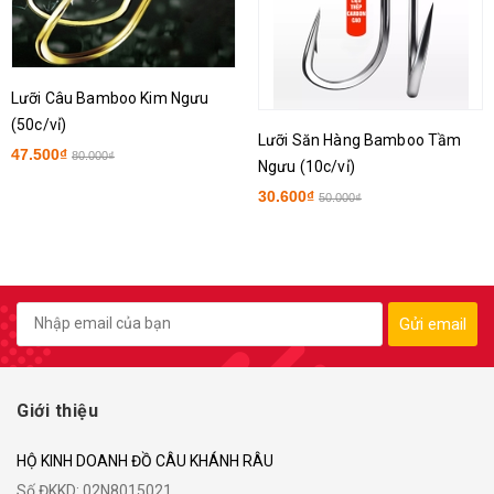
Lưỡi Câu Bamboo Kim Ngưu
(50c/vỉ)
Lưỡi Săn Hàng Bamboo Tầm
47.500₫
80.000₫
Ngưu (10c/vỉ)
30.600₫
50.000₫
Gửi email
Giới thiệu
HỘ KINH DOANH ĐỒ CÂU KHÁNH RÂU
Số ĐKKD: 02N8015021