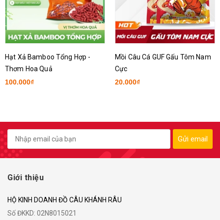
Hạt Xả Bamboo Tổng Hợp -
Mồi Câu Cá GUF Gấu Tôm Nam
Thơm Hoa Quả
Cực
100.000₫
20.000₫
Gửi email
Giới thiệu
HỘ KINH DOANH ĐỒ CÂU KHÁNH RÂU
Số ĐKKD: 02N8015021