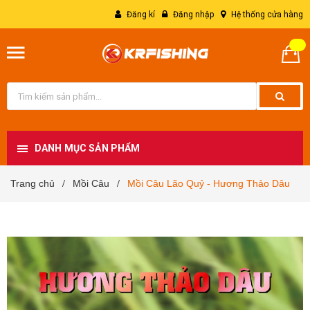
Đăng kí
Đăng nhập
Hệ thống cửa hàng
DANH MỤC SẢN PHẨM
Trang chủ
Mồi Câu
Mồi Câu Lão Quỷ - Hương Thảo Dâu
/
/