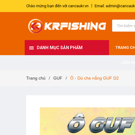
Chào mừng bạn đến với cancaukr.vn
Email: admin@cancaukr
DANH MỤC SẢN PHẨM
TRANG C
LIÊN H
Trang chủ
GUF
Ô - Dù che nắng GUF D2
/
/