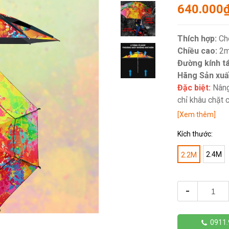
640.000
Thích hợp:
Ch
Chiều cao:
2m
Đường kính t
Hãng Sản xuấ
Đặc biệt:
Nâng
chỉ khâu chặt 
[Xem thêm]
Kích thước:
2.4M
2.2M
-
0911.