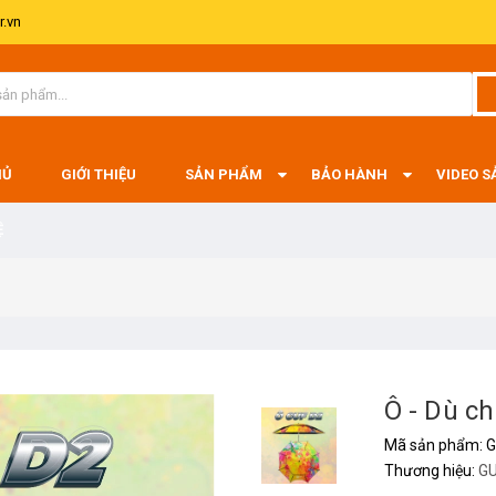
.vn
HỦ
GIỚI THIỆU
SẢN PHẨM
BẢO HÀNH
VIDEO 
Ệ
Ô - Dù c
Mã sản phẩm:
G
Thương hiệu:
G