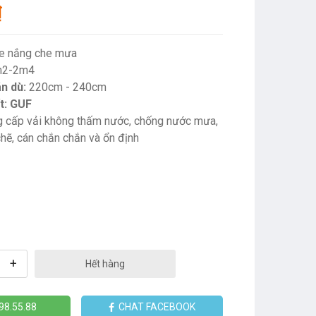
₫
e nắng che mưa
2-2m4
án dù:
220cm - 240cm
t: GUF
 cấp vải không thấm nước, chống nước mưa,
chẽ, cán chắn chắn và ổn định
+
Hết hàng
98.55.88
CHAT FACEBOOK