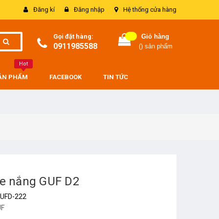
Đăng kí
Đăng nhập
Hệ thống cửa hàng
Gọi đặt hàng:
Giỏ hàng
0911985588
(
) sản phẩm
Hot
SẢN PHẨM
FACEBOOK
TIN TỨC
he nắng GUF D2
UFD-222
UF