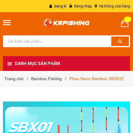
Đăng kí
Đăng nhập
Hệ thống cửa hàng
DANH MỤC SẢN PHẨM
Trang chủ
Bamboo Fishing
Phao Nano Bamboo SBX01F
/
/