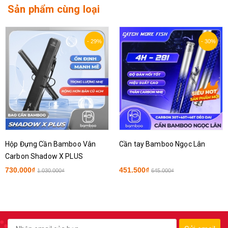
Sản phẩm cùng loại
- 30%
- 35%
Cần tay Bamboo Ngọc Lân
Rọng Đựng Cá Bamboo Carbon
451.500₫
474.500₫
645.000₫
730.000₫