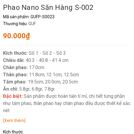
Phao Nano Săn Hàng S-002
Mã sản phẩm:
GUFP-S0023
Thương hiệu:
GUF
90.000₫
Kích thước:
Số 1 - Số 2 - Số 3
Chiều dài:
40.3 - 40.8 - 41.4 cm
Chân phao:
17.0cm
Thân phao:
11.8cm; 12.1cm; 12.5cm
Tăm phao:
19.5cm; 20.0cm; 20.5cm
Ăn chì:
5.8gr; 6.8gr; 7.8gr
Đặc biệt:
Sản phẩm được hoàn tiện tỉ mỉ, chi tiết từng phần
như tăm phao, thân phao hay chân phao đều được thiết kế sắc
nét
[Xem thêm]
Kích thước: