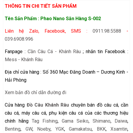
THÔNG TIN CHI TIẾT SẢN PHẨM
Tên Sản Phẩm : Phao Nano Săn Hàng S-002
Liên hệ Zalo, Facebook, SMS :
0911.98.5588
-
039.6908.996
Fanpage :
Cần Câu Cá - Khánh Râu
; nhắn tin Facebook :
Mess - Khánh Râu
Địa chỉ cửa hàng : Số 360 Mạc Đăng Doanh – Dương Kinh -
Hải Phòng
Xem bản đồ chỉ dẫn đường đi
Cửa hàng
Đồ Câu Khánh Râu
chuyên bán đồ câu cá, cần
câu cá, máy câu cá, phụ kiện câu cá của các thương hiệu
chính hãng
Tag Fishing
,
Gama Seiko
,
Shimano
,
Daiwa
,
Benting
,
GW
,
Noeby
,
YGK
,
Gamakatsu
,
BKK
,
Xsamtin
,