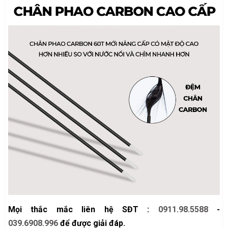
Mọi thắc mắc liên hệ SĐT :
0911.98.5588
-
039.6908.996
để được giải đáp.