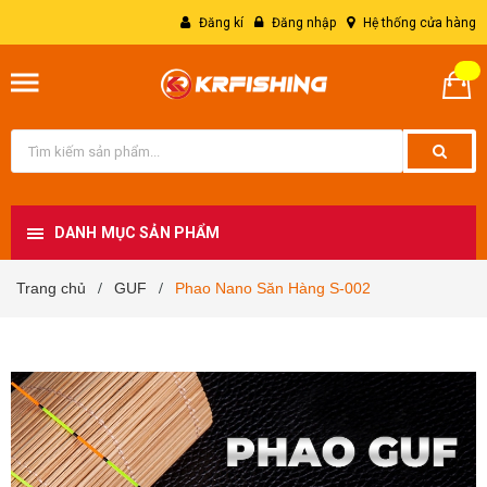
Đăng kí
Đăng nhập
Hệ thống cửa hàng
DANH MỤC SẢN PHẨM
Trang chủ
GUF
Phao Nano Săn Hàng S-002
/
/