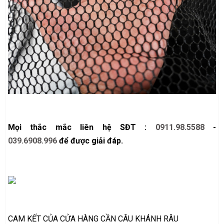
Mọi thắc mắc liên hệ SĐT :
0911.98.5588
-
039.6908.996
để được giải đáp.
CAM KẾT CỦA CỬA HÀNG CẦN CÂU KHÁNH RÂU