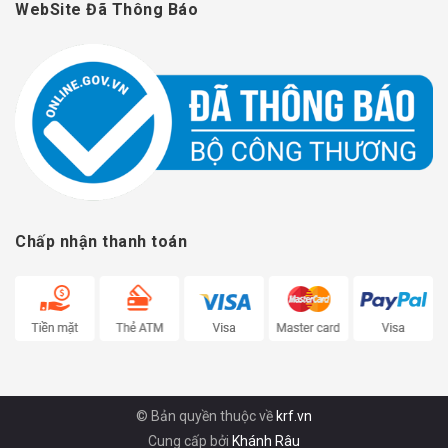
WebSite Đã Thông Báo
Chấp nhận thanh toán
© Bản quyền thuộc về
krf.vn
Cung cấp bởi
Khánh Râu