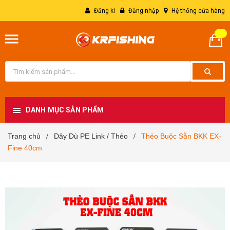
Đăng kí
Đăng nhập
Hệ thống cửa hàng
DANH MỤC SẢN PHẨM
Trang chủ
Dây Dù PE Link / Thẻo
Thẻo Buộc Sẵn BKK EX-
/
/
Fine 40cm