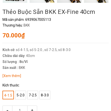
Thẻo Buộc Sẵn BKK EX-Fine 40cm
Mã sản phẩm:
6939067005113
Thương hiệu:
BKK
70.000₫
Kích cỡ
: số 4-1.5, số 5-2.0 , số 7-2.5, số 8-3.0
Chiều dài dây
: 40cm
Số lượng : 8c/Vỉ
Sản xuất :
BKK
[Xem thêm]
Kích thước:
5-2.0
7-2.5
8-3.0
4-1.5
-
+