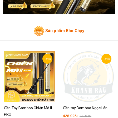
Sản phẩm Bán Chạy
- 34%
- 34%
Cần Tay Bamboo Chiến Mã II
Cần tay Bamboo Ngọc Lân
PRO
428.925₫
645.000₫