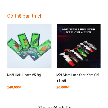
Có thể bạn thích
Nhái Hơi Hunter V5 8g
Mồi Mềm Lure Star Kèm Chì
N
+ Lưỡi
140.000₫
20.000₫
1