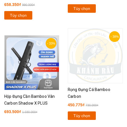
658.350₫
990.000₫
Tùy chọn
Tùy chọn
- 38%
- 33%
Rọng Đựng Cá Bamboo
Hộp Đựng Cần Bamboo Vân
Carbon
Carbon Shadow X PLUS
450.775₫
730.000₫
693.500₫
1.030.000₫
Tùy chọn