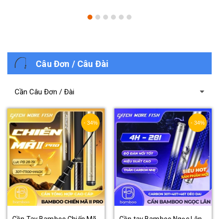
Câu Đơn / Câu Đài
Cần Câu Đơn / Đài
- 34%
- 34%
Cần Tay Bamboo Chiến Mã
Cần tay Bamboo Ngọc Lân