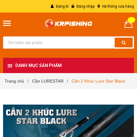
Đăng kí
Đăng nhập
Hệ thống cửa hàng
DANH MỤC SẢN PHẨM
Trang chủ
Cần LURESTAR
Cần 2 Khúc Lure Star Black
/
/