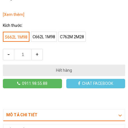
[Xem thêm]
Kích thước:
C662L 1M98
C762M 2M28
S662L 1M98
-
+
Hết hàng
0911.98.55.88
CHAT FACEBOOK
MÔ TẢ CHI TIẾT