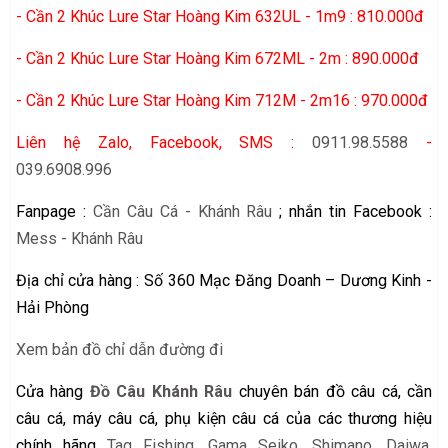
- Cần 2 Khúc Lure Star Hoàng Kim 632UL - 1m9 : 810.000đ
- Cần 2 Khúc Lure Star Hoàng Kim 672ML - 2m : 890.000đ
- Cần 2 Khúc Lure Star Hoàng Kim 712M - 2m16 : 970.000đ
Liên hệ Zalo, Facebook, SMS :
0911.98.5588
-
039.6908.996
Fanpage :
Cần Câu Cá - Khánh Râu
; nhắn tin Facebook :
Mess - Khánh Râu
Địa chỉ cửa hàng : Số 360 Mạc Đăng Doanh – Dương Kinh -
Hải Phòng
Xem bản đồ chỉ dẫn đường đi
Cửa hàng
Đồ Câu Khánh Râu
chuyên bán đồ câu cá, cần
câu cá, máy câu cá, phụ kiện câu cá của các thương hiệu
chính hãng
Tag Fishing
,
Gama Seiko
,
Shimano
,
Daiwa
,