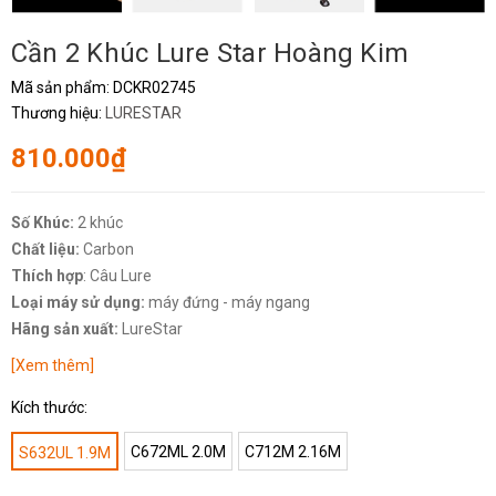
Cần 2 Khúc Lure Star Hoàng Kim
Mã sản phẩm:
DCKR02745
Thương hiệu:
LURESTAR
810.000₫
Số Khúc:
2 khúc
Chất liệu:
Carbon
Thích hợp
: Câu Lure
Loại máy sử dụng:
máy đứng - máy ngang
Hãng sản xuất:
LureStar
[Xem thêm]
Kích thước:
C672ML 2.0M
C712M 2.16M
S632UL 1.9M