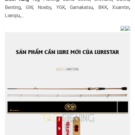
Benting
,
GW
,
Noeby
,
YGK
,
Gamakatsu
,
BKK
,
Xsamtin
,
Lianqiu
,...