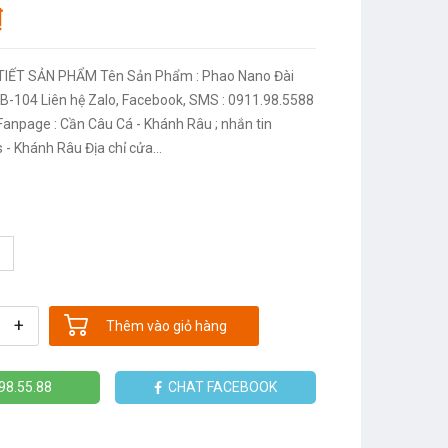
₫
TIẾT SẢN PHẨM Tên Sản Phẩm : Phao Nano Đài
-104 Liên hệ Zalo, Facebook, SMS : 0911.98.5588
Fanpage : Cần Câu Cá - Khánh Râu ; nhắn tin
- Khánh Râu Địa chỉ cửa...
+
Thêm vào giỏ hàng
98.55.88
CHAT FACEBOOK