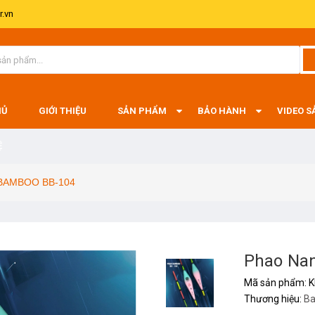
.vn
HỦ
GIỚI THIỆU
SẢN PHẨM
BẢO HÀNH
VIDEO 
Ệ
 BAMBOO BB-104
Phao Na
Mã sản phẩm:
K
Thương hiệu:
B