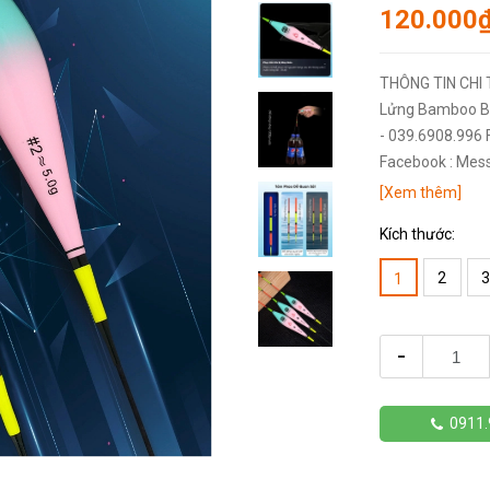
120.000
THÔNG TIN CHI 
Lửng Bamboo BB
- 039.6908.996 
Facebook : Mess 
[Xem thêm]
Kích thước:
2
3
1
-
0911.