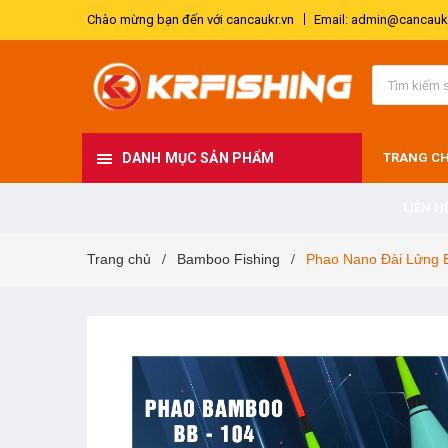
Chào mừng bạn đến với cancaukr.vn
Email: admin@cancaukr
DANH MỤC SẢN PHẨM
TRANG C
LIÊN H
Trang chủ
Bamboo Fishing
Phao Nano Đài Lửng
/
/