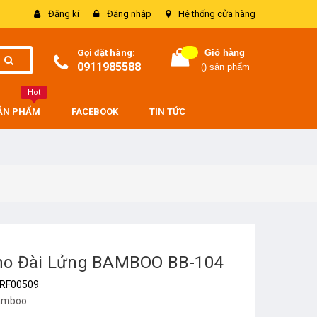
Đăng kí
Đăng nhập
Hệ thống cửa hàng
Gọi đặt hàng:
Giỏ hàng
0911985588
(
) sản phẩm
Hot
SẢN PHẨM
FACEBOOK
TIN TỨC
no Đài Lửng BAMBOO BB-104
RF00509
amboo