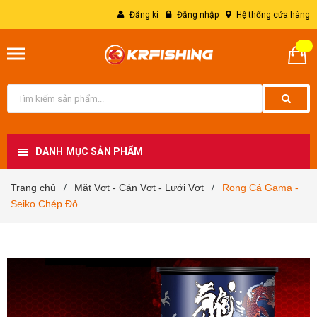
Đăng kí
Đăng nhập
Hệ thống cửa hàng
DANH MỤC SẢN PHẨM
Trang chủ
Mặt Vợt - Cán Vợt - Lưới Vợt
Rọng Cá Gama -
/
/
Seiko Chép Đỏ