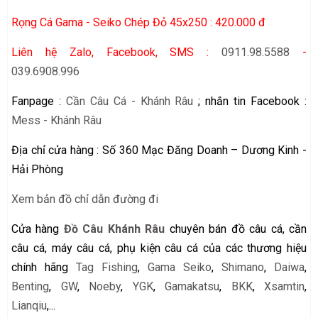
Rọng Cá Gama - Seiko Chép Đỏ 45x250 : 420.000 đ
Liên hệ Zalo, Facebook, SMS :
0911.98.5588
-
039.6908.996
Fanpage :
Cần Câu Cá - Khánh Râu
; nhắn tin Facebook :
Mess - Khánh Râu
Địa chỉ cửa hàng : Số 360 Mạc Đăng Doanh – Dương Kinh -
Hải Phòng
Xem bản đồ chỉ dẫn đường đi
Cửa hàng
Đồ Câu Khánh Râu
chuyên bán đồ câu cá, cần
câu cá, máy câu cá, phụ kiện câu cá của các thương hiệu
chính hãng
Tag Fishing
,
Gama Seiko
,
Shimano
,
Daiwa
,
Benting
,
GW
,
Noeby
,
YGK
,
Gamakatsu
,
BKK
,
Xsamtin
,
Lianqiu
,...