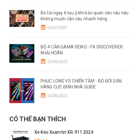
Bỏ túi ngay 6 lưu ý khi bảo quản cần câu nếu
không muốn cần câu nhanh hỏng
11/07/2022
BỘ 4 CẦN GAMA SEIKO - FX DISCOVERER
KHẢI HOÀN
22/06/2022
PHỤC LONG VS CHIẾN TẦM - BỘ ĐÔI SĂN
HÀNG CỰC ĐỈNH NHÀ GUIDE
14/06/2022
CÓ THỂ BẠN THÍCH
Xe Kéo Xsamtin XR-911 2024