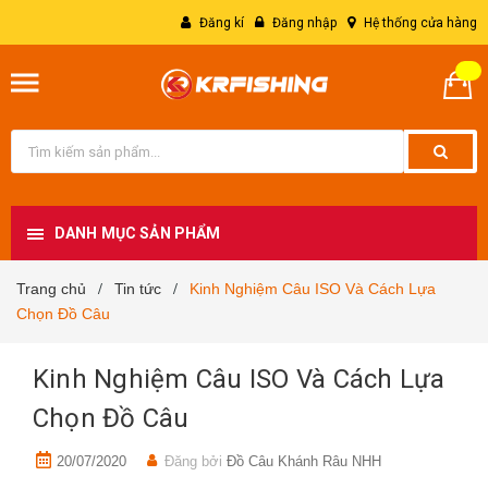
Đăng kí
Đăng nhập
Hệ thống cửa hàng
DANH MỤC SẢN PHẨM
Trang chủ
Tin tức
Kinh Nghiệm Câu ISO Và Cách Lựa
/
/
Chọn Đồ Câu
Kinh Nghiệm Câu ISO Và Cách Lựa
Chọn Đồ Câu
20/07/2020
Đăng bởi
Đồ Câu Khánh Râu NHH